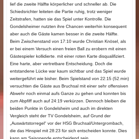
lief die zweite Hälfte körperlicher und schneller ab. Die
Schiedsrichter leiteten die Partie ruhig, trotz weniger
Zeitstrafen, hatten sie das Spiel unter Kontrolle. Die
Gondelsheimer nutzten ihre Chancen weiterhin konsequent
aber auch die Gäste kamen besser in die zweite Hälfte.
Beim Zwischenstand von 17:10 wurde Christian Knösel, als
er bei einem Versuch einen freien Ball zu erobern mit einen
Gästespieler kollidierte. mit einer roten Karte disqualifiziert.
Eine harte, aber vertretbare Entscheidung. Doch die
entstandene Lücke war kaum sichtbar und das Spiel wurde
weitergeführt wie bisher. Beim Spielstand von 22:15 (52.min)
versuchten die Gäste aus Bruchsal mit einer sehr offensiven
Abwehr noch einmal aufs Ganze zu gehen und konnten bis
zum Abpfiff auch auf 24:19 verkürzen. Dennoch bleiben die
beiden Punkte in Gondelsheim und auch im direkten
Vergleich steht der TV Gondelsheim, auf Grund der
„Auswärtstorregel“ vor der HSG Bruchsal/Untergrombach,
die das Hinspiel mit 28:23 für sich entscheiden konnte. Dies
kann am Saisonende entscheidend sein.