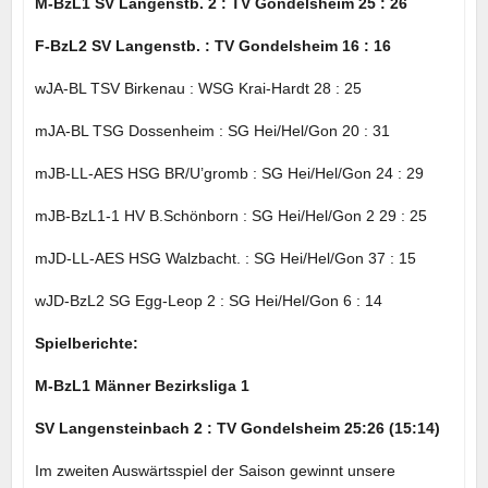
M-BzL1 SV Langenstb. 2 : TV Gondelsheim 25 : 26
F-BzL2 SV Langenstb. : TV Gondelsheim 16 : 16
wJA-BL TSV Birkenau : WSG Krai-Hardt 28 : 25
mJA-BL TSG Dossenheim : SG Hei/Hel/Gon 20 : 31
mJB-LL-AES HSG BR/U’gromb : SG Hei/Hel/Gon 24 : 29
mJB-BzL1-1 HV B.Schönborn : SG Hei/Hel/Gon 2 29 : 25
mJD-LL-AES HSG Walzbacht. : SG Hei/Hel/Gon 37 : 15
wJD-BzL2 SG Egg-Leop 2 : SG Hei/Hel/Gon 6 : 14
Spielberichte:
M-BzL1 Männer Bezirksliga 1
SV Langensteinbach 2 : TV Gondelsheim 25:26 (15:14)
Im zweiten Auswärtsspiel der Saison gewinnt unsere