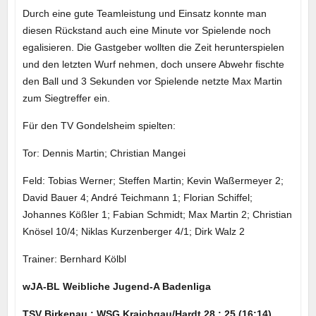
Durch eine gute Teamleistung und Einsatz konnte man
diesen Rückstand auch eine Minute vor Spielende noch
egalisieren. Die Gastgeber wollten die Zeit herunterspielen
und den letzten Wurf nehmen, doch unsere Abwehr fischte
den Ball und 3 Sekunden vor Spielende netzte Max Martin
zum Siegtreffer ein.
Für den TV Gondelsheim spielten:
Tor: Dennis Martin; Christian Mangei
Feld: Tobias Werner; Steffen Martin; Kevin Waßermeyer 2;
David Bauer 4; André Teichmann 1; Florian Schiffel;
Johannes Kößler 1; Fabian Schmidt; Max Martin 2; Christian
Knösel 10/4; Niklas Kurzenberger 4/1; Dirk Walz 2
Trainer: Bernhard Kölbl
wJA-BL Weibliche Jugend-A Badenliga
TSV Birkenau : WSG Kraichgau/Hardt 28 : 25 (16:14)