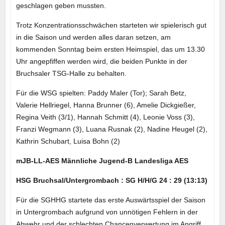
geschlagen geben mussten.
Trotz Konzentrationsschwächen starteten wir spielerisch gut
in die Saison und werden alles daran setzen, am
kommenden Sonntag beim ersten Heimspiel, das um 13.30
Uhr angepfiffen werden wird, die beiden Punkte in der
Bruchsaler TSG-Halle zu behalten.
Für die WSG spielten: Paddy Maler (Tor); Sarah Betz,
Valerie Hellriegel, Hanna Brunner (6), Amelie Dickgießer,
Regina Veith (3/1), Hannah Schmitt (4), Leonie Voss (3),
Franzi Wegmann (3), Luana Rusnak (2), Nadine Heugel (2),
Kathrin Schubart, Luisa Bohn (2)
mJB-LL-AES Männliche Jugend-B Landesliga AES
HSG Bruchsal/Untergrombach : SG H/H/G 24 : 29 (13:13)
Für die SGHHG startete das erste Auswärtsspiel der Saison
in Untergrombach aufgrund von unnötigen Fehlern in der
Abwehr und der schlechten Chancenverwertung im Angriff