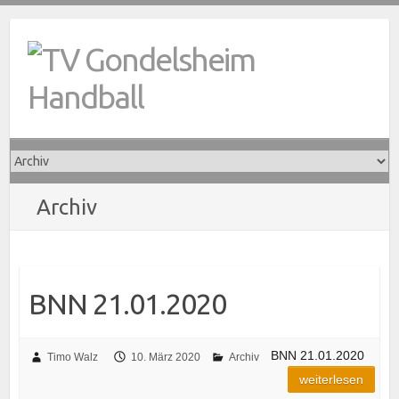
Skip
to
content
Archiv
BNN 21.01.2020
BNN 21.01.2020
Timo Walz
10. März 2020
Archiv
weiterlesen