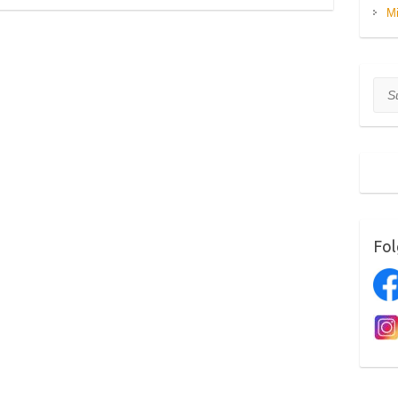
Mi
Suc
Fol