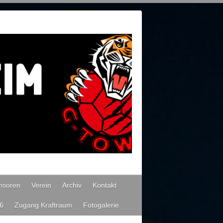
nsoren
Verein
Archiv
Kontakt
26
Zugang Kraftraum
Fotogalerie