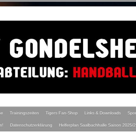
se
Trainingszeiten
Tigers Fan-Shop
Links & Downloads
Spo
n!
Datenschutzerklärung
Helferplan Saalbachhalle Saison 2025/