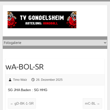
Skip
to
content
wA-BOL-SR
Timo Walz
26. Dezember 2025
SG JHA Baden : SG HHG
←
gD-BK-1-SR
mC-BL
→