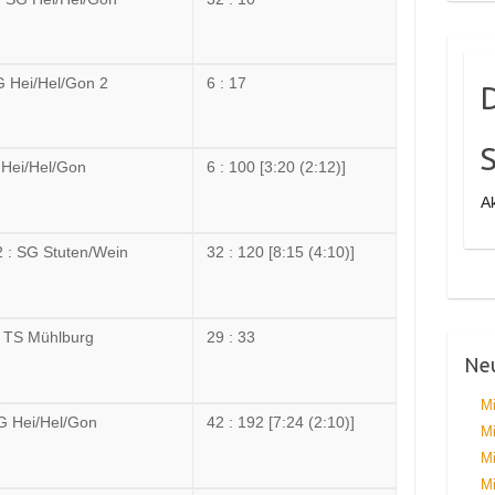
G Hei/Hel/Gon 2
6 : 17
S
 Hei/Hel/Gon
6 : 100 [3:20 (2:12)]
Ak
 : SG Stuten/Wein
32 : 120 [8:15 (4:10)]
: TS Mühlburg
29 : 33
Neu
Mi
SG Hei/Hel/Gon
42 : 192 [7:24 (2:10)]
Mi
Mi
Mi