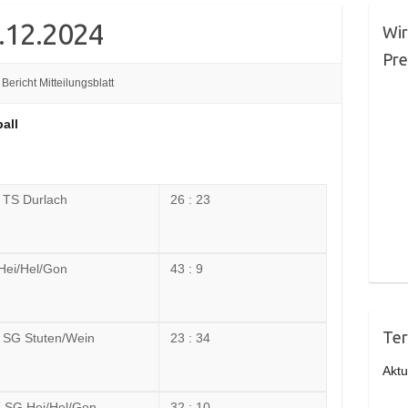
6.12.2024
Wir
Pr
Bericht Mitteilungsblatt
all
 TS Durlach
26 : 23
Hei/Hel/Gon
43 : 9
Ter
: SG Stuten/Wein
23 : 34
Aktu
: SG Hei/Hel/Gon
32 : 10