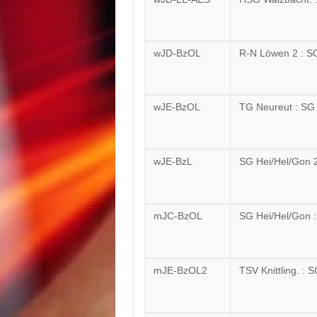
wJD-BzOL
R-N Löwen 2 : S
wJE-BzOL
TG Neureut : SG
wJE-BzL
SG Hei/Hel/Gon 2
mJC-BzOL
SG Hei/Hel/Gon 
mJE-BzOL2
TSV Knittling. : 