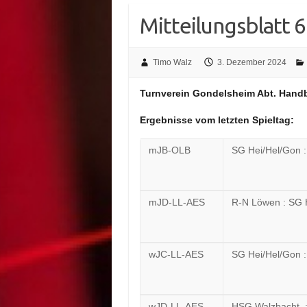
Mitteilungsblatt 
Timo Walz
3. Dezember 2024
Turnverein Gondelsheim Abt. Handb
Ergebnisse vom letzten Spieltag:
mJB-OLB
SG Hei/Hel/Gon :
mJD-LL-AES
R-N Löwen : SG 
wJC-LL-AES
SG Hei/Hel/Gon 
wJD-LL-AES
HSG Walzbacht. 