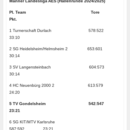
Männer Landesliga AES (Hallenrunde 2024/2025)
Pl. Team Tore
Pkt.
1 Turnerschaft Durlach 578:522
33:10
2 SG Heidelsheim/Helmsheim 2 653:601
30:14
3 SV Langensteinbach 604:573
30:14
4 HC Neuenbürg 2000 2 613:579
24:20
5 TV Gondelsheim 542:547
23:21
6 SG KIT/MTV Karlsruhe
587:592 23:21